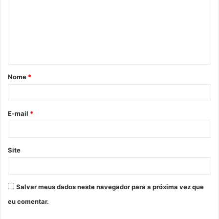
m
e
n
t
á
Nome
*
r
i
o
E-mail
*
*
Site
Salvar meus dados neste navegador para a próxima vez que
eu comentar.