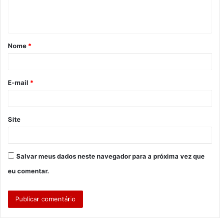
n
t
á
Nome
*
r
i
o
E-mail
*
*
Site
Salvar meus dados neste navegador para a próxima vez que
eu comentar.