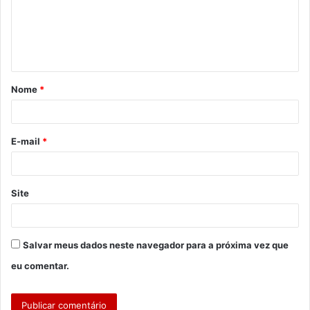
e
n
t
á
Nome
*
r
i
o
E-mail
*
*
Site
Salvar meus dados neste navegador para a próxima vez que
eu comentar.