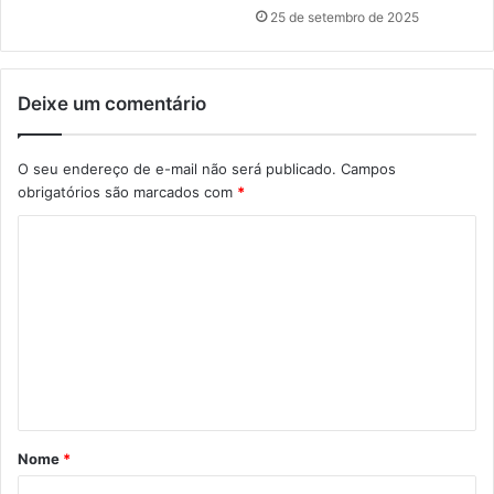
25 de setembro de 2025
Deixe um comentário
O seu endereço de e-mail não será publicado.
Campos
obrigatórios são marcados com
*
C
o
m
e
n
t
á
Nome
*
r