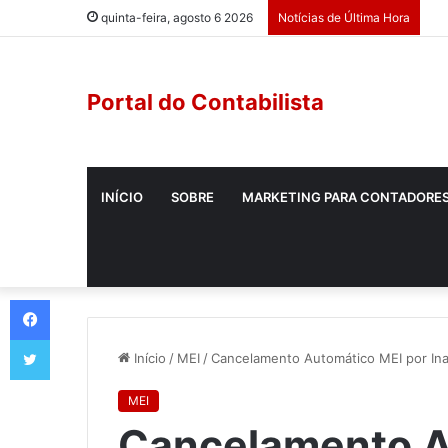
quinta-feira, agosto 6 2026
Notícias de Última Hora
Portal do Contabilista
INÍCIO
SOBRE
MARKETING PARA CONTADORE
Início
/
MEI
/
Cancelamento Automático MEI por Ina
MEI
Cancelamento A