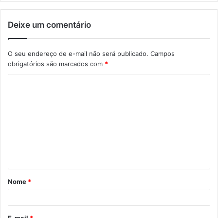
Deixe um comentário
O seu endereço de e-mail não será publicado.
Campos
obrigatórios são marcados com
*
C
o
m
e
n
t
á
Nome
*
r
i
o
E-mail
*