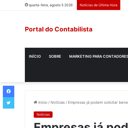
quarta-feira, agosto 5 2026
Notícias de Última Hora
Portal do Contabilista
INÍCIO
SOBRE
MARKETING PARA CONTADORE
Início
/
Notícias
/
Empresas já podem solicitar benef
Notícias
Empresas já pod