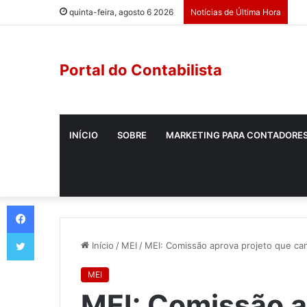
quinta-feira, agosto 6 2026
Notícias de Última Hora
Portal do Contabilista
INÍCIO
SOBRE
MARKETING PARA CONTADORE
Início
/
MEI
/
MEI: Comissão aprova projeto que can
MEI
MEI: Comissão a