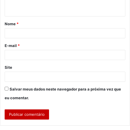
t
á
Nome
*
r
i
o
E-mail
*
*
Site
Salvar meus dados neste navegador para a próxima vez que
eu comentar.