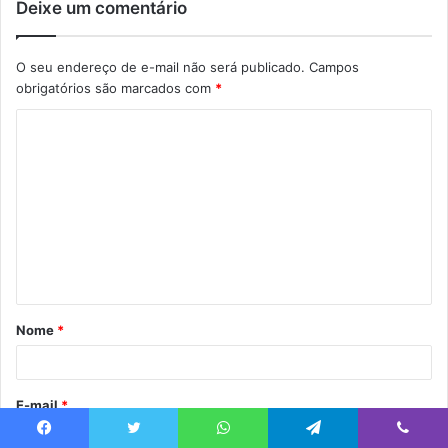
Deixe um comentário
O seu endereço de e-mail não será publicado.
Campos
obrigatórios são marcados com
*
C
o
m
e
n
t
á
Nome
*
r
i
o
E-mail
*
*