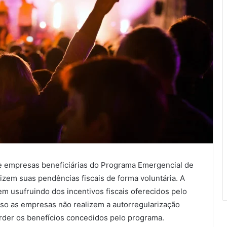
e empresas beneficiárias do Programa Emergencial de
zem suas pendências fiscais de forma voluntária. A
m usufruindo dos incentivos fiscais oferecidos pelo
aso as empresas não realizem a autorregularização
erder os benefícios concedidos pelo programa.