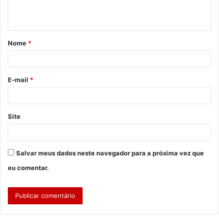
n
t
á
Nome
*
r
i
o
E-mail
*
*
Site
Salvar meus dados neste navegador para a próxima vez que
eu comentar.