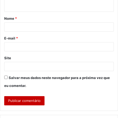
t
á
Nome
*
r
i
o
E-mail
*
*
Site
Salvar meus dados neste navegador para a próxima vez que
eu comentar.