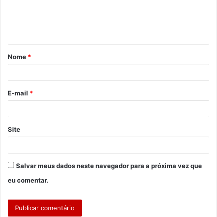
e
n
t
á
Nome
*
r
i
o
E-mail
*
*
Site
Salvar meus dados neste navegador para a próxima vez que
eu comentar.