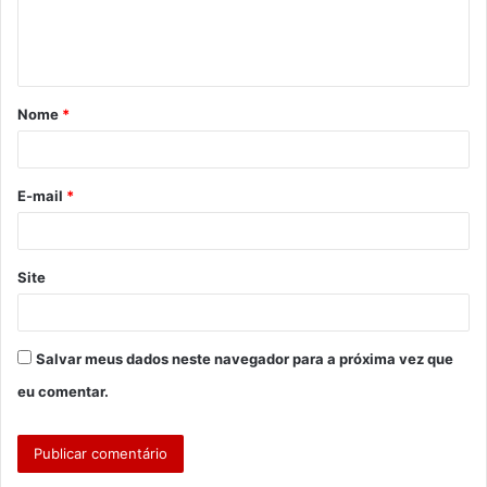
n
t
á
Nome
*
r
i
o
E-mail
*
*
Site
Salvar meus dados neste navegador para a próxima vez que
eu comentar.