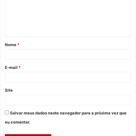
m
e
n
t
á
Nome
*
r
i
o
E-mail
*
*
Site
Salvar meus dados neste navegador para a próxima vez que
eu comentar.