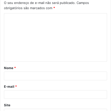
O seu endereço de e-mail não será publicado.
Campos
obrigatórios são marcados com
*
C
o
m
e
n
t
á
Nome
*
r
i
o
E-mail
*
*
Site