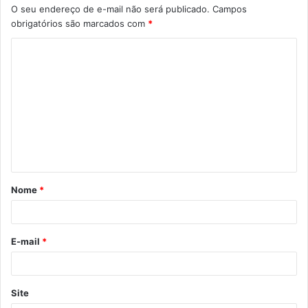
O seu endereço de e-mail não será publicado.
Campos
obrigatórios são marcados com
*
C
o
m
e
n
t
á
Nome
*
r
i
o
E-mail
*
*
Site